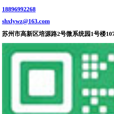
18896992268
shxlywz@163.com
苏州市高新区培源路2号微系统园1号楼107室