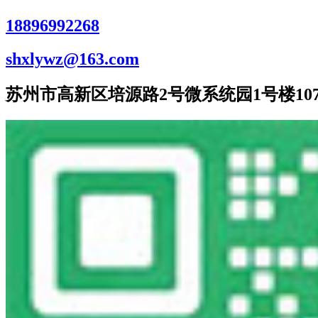
18896992268
shxlywz@163.com
苏州市高新区培源路2号微系统园1号楼107室