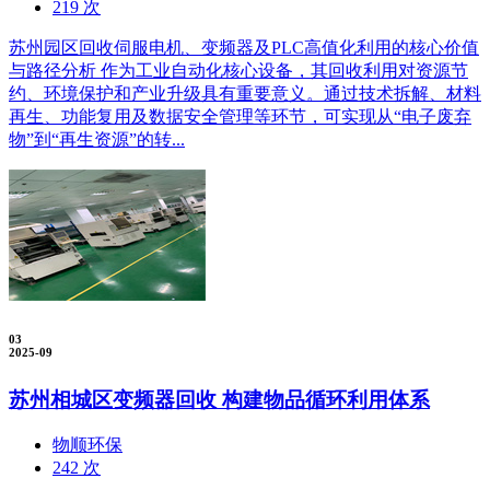
219 次
苏州园区回收伺服电机、变频器及PLC高值化利用的核心价值
与路径分析 作为工业自动化核心设备，其回收利用对资源节
约、环境保护和产业升级具有重要意义。通过技术拆解、材料
再生、功能复用及数据安全管理等环节，可实现从“电子废弃
物”到“再生资源”的转...
03
2025-09
苏州相城区变频器回收 构建物品循环利用体系
物顺环保
242 次