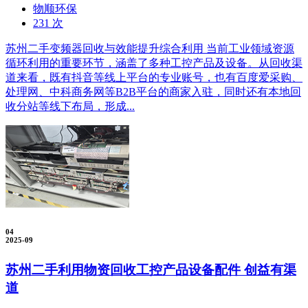
物顺环保
231 次
苏州二手变频器回收与效能提升综合利用 当前工业领域资源
循环利用的重要环节，涵盖了多种工控产品及设备。从回收渠
道来看，既有抖音等线上平台的专业账号，也有百度爱采购、
处理网、中科商务网等B2B平台的商家入驻，同时还有本地回
收分站等线下布局，形成...
04
2025-09
苏州二手利用物资回收工控产品设备配件 创益有渠
道