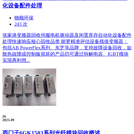
化设备配件处理
物顺环保
243 次
张家港变频器回收伺服电机驱动器及闲置库存自动化设备配件
处理快速响应核心回收品类 能更精准评估设备残值变频器：
包括AB PowerFlex系列、东芝等品牌，支持故障设备回收，如
散热故障或控制板损坏的产品仍可通过拆解电容、IGBT模块
实现再利用...
26
2025-09
西门子6GK1503系列光纤模块回收概述