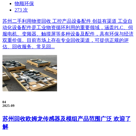
物顺环保
273 次
苏州二手利用物资回收 工控产品设备配件 创益有渠道 工业自
动化设备配件是工业物资循环利用的重要领域，涵盖PLC、伺
服电机、变频器、触摸屏等多种设备及配件，具有环保与经济
双重价值。目前市场上存在专业回收渠道，可提供正规的评
估、回收服务。常见回...
04
2025-09
苏州回收欧姆龙传感器及模组产品范围广泛 欢迎了
解