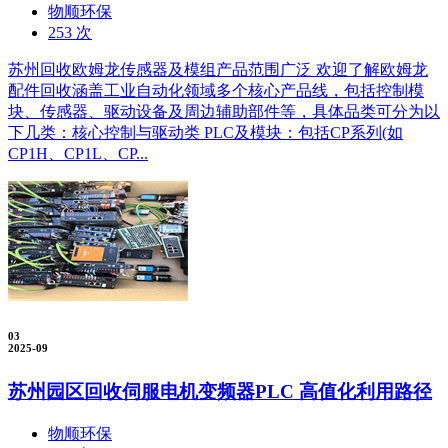
物顺环保
253 次
苏州回收欧姆龙传感器及模组产品范围广泛 欢迎了解欧姆龙
配件回收涵盖工业自动化领域多个核心产品线，包括控制模
块、传感器、驱动设备及周边辅助部件等，具体品类可分为以
下几类：核心控制与驱动类 PLC及模块：包括CP系列(如
CP1H、CP1L、CP...
03
2025-09
苏州园区回收伺服电机变频器PLC 高值化利用路径
物顺环保