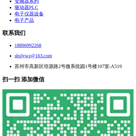
变频器系列
驱动器PLC
电子仪器设备
电子产品
联系我们
18896992268
shxlywz@163.com
苏州市高新区培源路2号微系统园1号楼107室-A519
扫一扫 添加微信