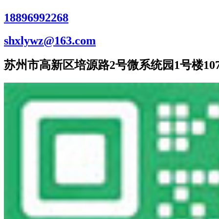
18896992268
shxlywz@163.com
苏州市高新区培源路2号微系统园1号楼107室