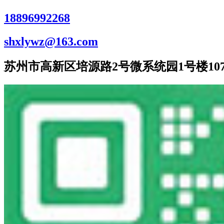
18896992268
shxlywz@163.com
苏州市高新区培源路2号微系统园1号楼107室