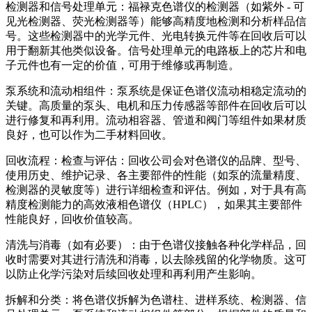
检测器和信号处理单元：福禄克色谱仪的检测器（如紫外 - 可
见光检测器、荧光检测器等）能够高精度地检测和分析样品信
号。这些检测器中的光学元件、光电转换元件等在回收后可以
用于翻新其他类似设备。信号处理单元的电路板上的芯片和电
子元件也有一定的价值，可用于维修或再制造。
泵系统和流动相组件：泵系统是保证色谱仪流动相稳定流动的
关键。高质量的泵头、电机和压力传感器等部件在回收后可以
进行修复和再利用。流动相容器、管道和阀门等组件如果材质
良好，也可以作为二手材料回收。
回收流程：检查与评估：回收公司会对色谱仪的品牌、型号、
使用历史、维护记录、各主要部件的性能（如泵的流量精度、
检测器的灵敏度等）进行详细检查和评估。例如，对于具有高
精度检测能力的高效液相色谱仪（HPLC），如果其主要部件
性能良好，回收价值较高。
清洗与消毒（如有必要）：由于色谱仪接触各种化学样品，回
收时需要对其进行清洗和消毒，以去除残留的化学物质。这可
以防止化学污染对后续回收处理和再利用产生影响。
拆解和分类：将色谱仪拆解为色谱柱、进样系统、检测器、信