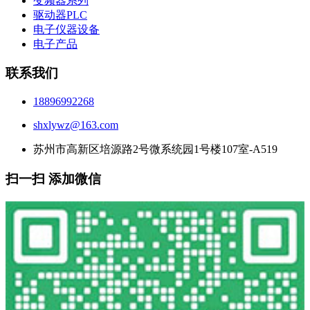
变频器系列
驱动器PLC
电子仪器设备
电子产品
联系我们
18896992268
shxlywz@163.com
苏州市高新区培源路2号微系统园1号楼107室-A519
扫一扫 添加微信